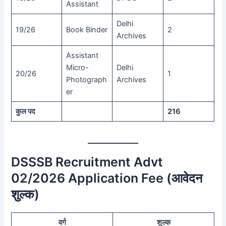
Assistant
Delhi
19/26
Book Binder
2
Archives
Assistant
Micro-
Delhi
20/26
1
Photograph
Archives
er
कुल पद
216
DSSSB Recruitment Advt
02/2026 Application Fee (आवेदन
शुल्क)
वर्ग
शुल्क