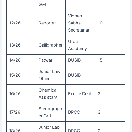
Gr-II
Vidhan
12/26
Reporter
Sabha
10
Secretariat
Urdu
13/26
Calligrapher
1
Academy
14/26
Patwari
DUSIB
15
Junior Law
15/26
DUSIB
1
Officer
Chemical
16/26
Excise Dept.
2
Assistant
Stenograph
17/26
DPCC
3
er Gr-I
Junior Lab
18/26
DPCC
2