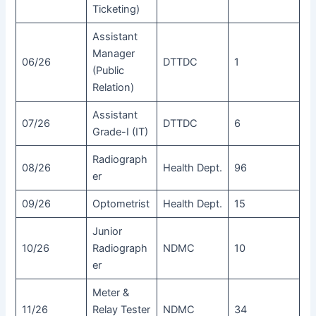
Ticketing)
Assistant
Manager
06/26
DTTDC
1
(Public
Relation)
Assistant
07/26
DTTDC
6
Grade-I (IT)
Radiograph
08/26
Health Dept.
96
er
09/26
Optometrist
Health Dept.
15
Junior
10/26
Radiograph
NDMC
10
er
Meter &
11/26
Relay Tester
NDMC
34