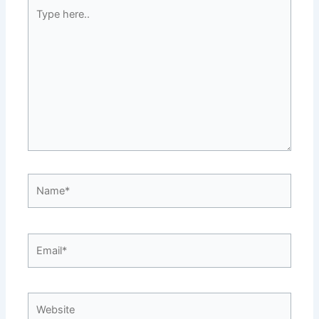
Type
here..
Name*
Email*
Website