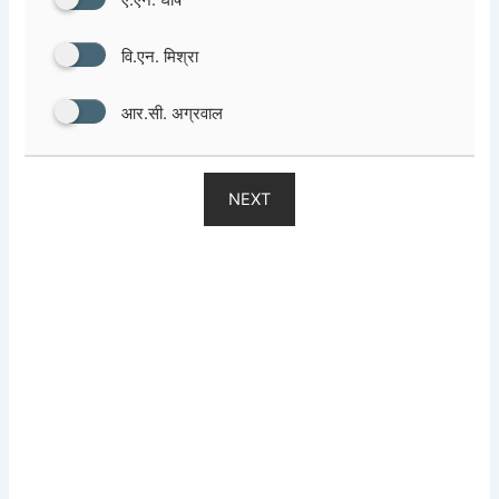
वि.एन. मिश्रा
आर.सी. अग्रवाल
NEXT