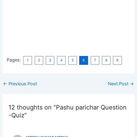
Pages:
1
2
3
4
5
6
7
8
9
Post
←
Previous Post
Next Post
→
navigation
12 thoughts on “Pashu parichar Question
-Quiz”